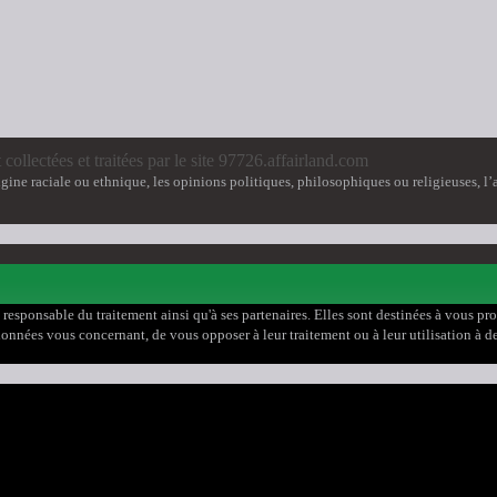
 collectées et traitées par le site 97726.affairland.com
ine raciale ou ethnique, les opinions politiques, philosophiques ou religieuses, l’a
, responsable du traitement ainsi qu'à ses partenaires. Elles sont destinées à vous p
les données vous concernant, de vous opposer à leur traitement ou à leur utilisation 