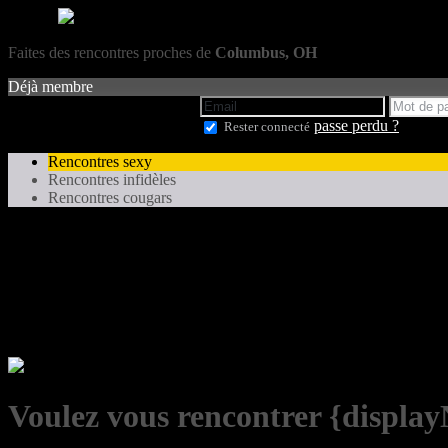
Faites des rencontres proches de
Columbus, OH
Déjà membre
passe perdu ?
Rester connecté
Rencontres sexy
Rencontres infidèles
Rencontres cougars
Voulez vous rencontrer {displa