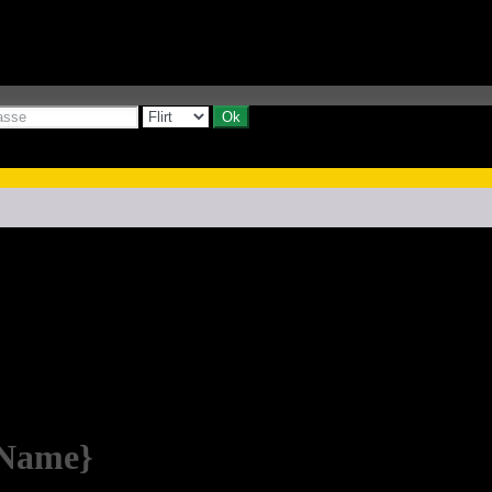
yName}