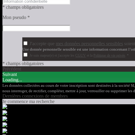
* champs obligatoires
Mon pseudo
*
J'accepte que
mes données personnelles sensibles
soient
Une donnée personnelle sensible est une information concernant l’orig
Je suis majeur(e) et j'accepte les
CGUV
et la
Politique de vie privée
.
*
* champs obligatoires
Précédent
Suivant
Loading...
Les données collectées au cours de votre inscription sont destinées à la société SI
nous interroger, de rectifier, compléter, mettre à jour, verrouiller ou supprimer 
Dernières connexions de membres
Je commence ma recherche