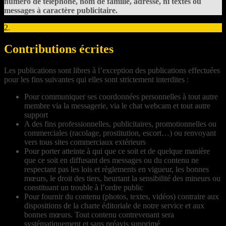
numéro de téléphone, nom de famille, adresse, ni textes ou
messages à caractère publicitaire.
2.
Contributions écrites
Les publications sont libres à l’exception des publications effectuées
pour les fins suivantes qui elles sont strictement interdites :
Pour communiquer ses coordonnées personnelles à tout autre
membre via la messagerie, via le chat webcam et tout autre
support
A des fins professionnelles, publicitaires, promotionnelles ou
commerciales (racolage, prostitution, escort…) ou renvoyant
vers tous sites commerciaux extérieurs
Pour porter atteinte à qui que ce soit et de quelque manière
que ce soit en diffusant des messages ou du contenu ne
respectant pas les lois et règlements en vigueur, les bonnes
mœurs, le droit des tiers, heurtant la sensibilité des mineurs ou
constituant un trouble à l’ordre public
Pour fournir du contenu (photos, textes, vidéos) contraire aux
dispositions de la charte éditoriale de notre service et aux
bonnes mœurs. Tout contenu contrevenant sera
systématiquement et sans préavis supprimé