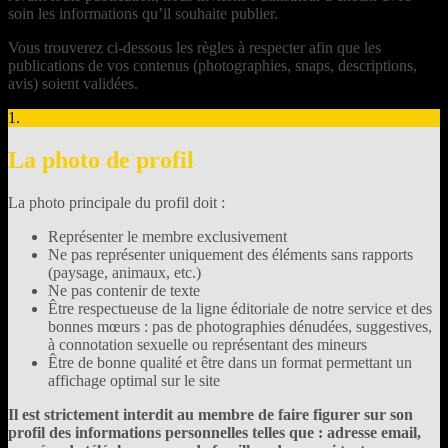
soin les informations qu’il souhaite publier.
Vous trouverez ci-dessous les règles à respecter afin que les
publications de vos contenus (photographies, snaps, descriptions,
avis) soient validées.
1.
La photo de profil
La photo principale du profil doit :
Représenter le membre exclusivement
Ne pas représenter uniquement des éléments sans rapports
(paysage, animaux, etc.)
Ne pas contenir de texte
Être respectueuse de la ligne éditoriale de notre service et des
bonnes mœurs : pas de photographies dénudées, suggestives,
à connotation sexuelle ou représentant des mineurs
Être de bonne qualité et être dans un format permettant un
affichage optimal sur le site
Il est strictement interdit au membre de faire figurer sur son
profil des informations personnelles telles que : adresse email,