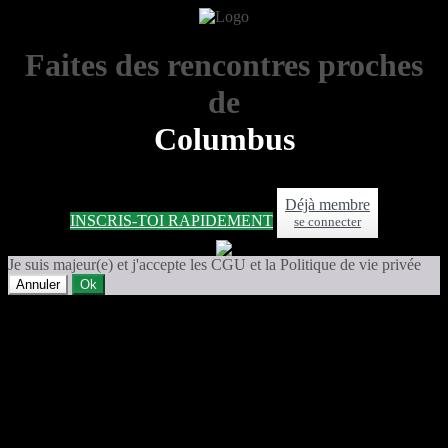
Faites des rencontres proches
de
Columbus
Déjà membre
INSCRIS-TOI RAPIDEMENT
se connecter
Je suis majeur(e) et j'accepte les CGU et la Politique de vie privée
Annuler
Ok