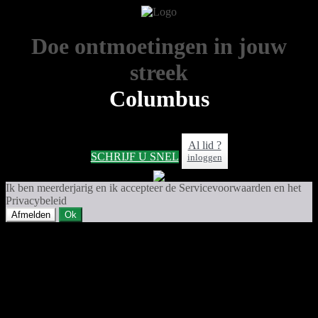
Doe ontmoetingen in jouw
streek
Columbus
Al lid ?
SCHRIJF U SNEL
inloggen
Ik ben meerderjarig en ik accepteer de Servicevoorwaarden en het
Privacybeleid
Afmelden
Ok